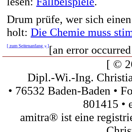
lesen:
Fallbeispiele
.
Drum prüfe, wer sich einen
holt:
Die Chemie muss sti
[ zum Seitenanfang
]
[an error occurred
[ © 2
Dipl.-Wi.-Ing. Christi
• 76532 Baden-Baden • Fo
801415 •
amitra® ist eine regist
Chris